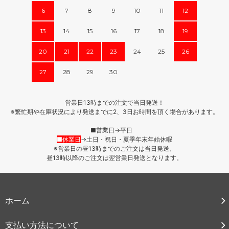
6
7
8
9
10
11
12
13
14
15
16
17
18
19
20
21
22
23
24
25
26
27
28
29
30
営業日13時までの注文で当日発送！
※繁忙期や在庫状況により発送までに2、3日お時間を頂く場合があります。
■営業日→平日
■休業日
→土日・祝日・夏季年末年始休暇
※営業日の昼13時までのご注文は当日発送、
昼13時以降のご注文は翌営業日発送となります。
ホーム
支払い方法について