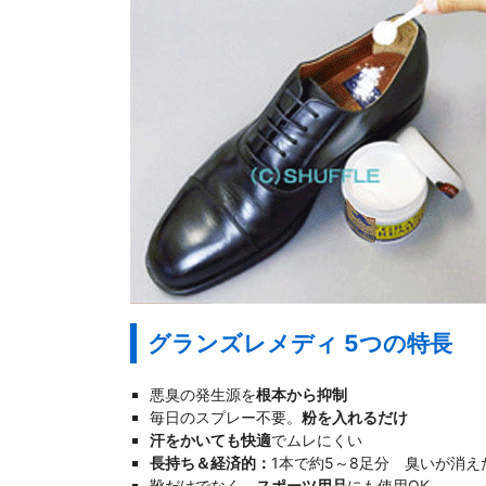
グランズレメディ 5つの特長
悪臭の発生源を
根本から抑制
毎日のスプレー不要。
粉を入れるだけ
汗をかいても快適
でムレにくい
長持ち＆経済的：
1本で約5～8足分 臭いが消えた
靴だけでなく、
スポーツ用品
にも使用OK