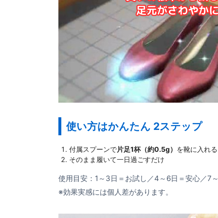
使い方はかんたん 2ステップ
付属スプーンで
片足1杯（約0.5g）
を靴に入れる
そのまま履いて一日過ごすだけ
使用目安：1～3日＝お試し／4～6日＝安心／7～
※効果実感には個人差があります。