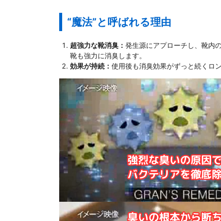
“魔法”と呼ばれる理由
超強力な靴消臭：
発生源にアプローチし、靴内
靴も強力に消臭します。
効果が持続：
使用後も消臭効果がずっと続くロ