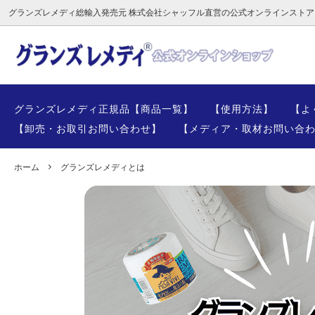
グランズレメディ総輸入発売元 株式会社シャッフル直営の公式オンラインストア
グランズレメディ
グランズレメディとは
偽モノ
グランズレメディ正規品【商品一覧】
【使用方法】
【よ
輸入品
【卸売・お取引お問い合わせ】
【メディア・取材お問い合
グランズレメディの正しい使い方
記事一
ホーム
グランズレメディとは