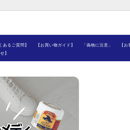
にご注意(偽造品・類似品・並行
他の消臭グッズとの違い
くあるご質問】
【お買い物ガイド】
「偽物に注意」
【お
について)・正規品の見分け方
わせ】
覧
メディア掲載実績